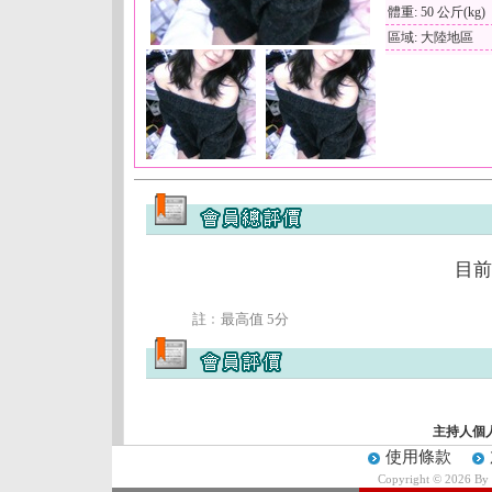
體重: 50 公斤(kg)
區域: 大陸地區
目前
註﹕最高值 5分
主持人個
使用條款
Copyright © 2026 By