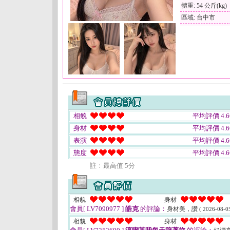
體重: 54 公斤(kg)
區域: 台中市
相貌
平均評價 4.6
身材
平均評價 4.6
表演
平均評價 4.6
態度
平均評價 4.6
註﹕最高值 5分
相貌
身材
會員[ LV7090977 ]
皓克
的評論：
身材美，讚
( 2026-08-05
相貌
身材