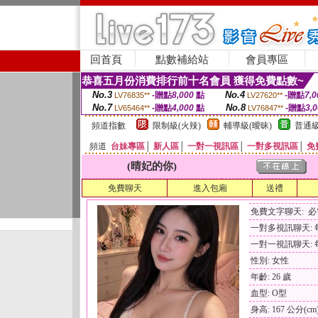
回首頁
點數補給站
會員專區
恭喜五月份消費排行前十名會員 獲得免費點數~
No.3
No.4
-贈點
8,000
點
-贈點
7,0
LV76835**
LV27620**
No.7
No.8
-贈點
4,000
點
-贈點
3,
LV65464**
LV76847**
頻道指數
限制級(火辣)
輔導級(曖昧)
普通級
頻道
台妹專區
│
新人區
│
一對一視訊區
│
一對多視訊區
│
免
(晴妃的你)
免費聊天
進入包廂
送禮
免費文字聊天: 
一對多視訊聊天: 每
一對一視訊聊天: 每
性別: 女性
年齡: 26 歲
血型: O型
身高: 167 公分(cm