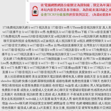
依'電腦網際網路分級辦法'為限制級，限定為年滿
1
本站內影音內容及各項條款。為防範未滿
18
歲之
金會TICRF分級服務
的安裝與設定。
(為還給愛護
173免費視訊聊天網
li ve173 視訊美女
173影音li ve秀
UThome影音視訊聊天室
真人
ve173直播平台
li ve173影音li ve秀-免費視訊
li ve173影音秀ios下載
173li ve影音直播
173免費視訊秀
momo520影音視訊聊天室
ut視訊聊天室
showli ve視訊聊天網
免費影
聊天室福利視頻
金瓶梅視訊
ut正妹視訊
成人視訊聊天室
ut視訊 網際空間聊天
li 
ve173影音官方網站
li ve173影音li ve秀ut
台灣ut視頻直播聊天室
台灣美女UU視頻直
li ve173影音視訊li ve秀
li ve173影音li ve秀
li ve173視訊影音li ve秀
li ve 173免費視訊
播平台
li ve173視訊直播
li ve173台灣辣妹視訊聊天室
Live173台灣辣妹視訊聊天室
li
交友網
173免費視訊聊天網
li ve173無限點數
li ve173共享帳號
台灣173li ve直播破
Live秀-免費視訊
li ve173影音
li ve173一對一
li ve173 app
li ve173影音li ve秀ut
li ve17
載
li ve173 免費下載
li ve173視訊軟件下載
li ve173直播app蘋果下載
li ve 173視訊
li v
直播
li ve 173影音視訊
li ve173影音視訊秀
li ve173免費視頻
真愛旅舍li ve173
夫妻真
唐人社區裸聊直播間
美女寂寞聊天電話號碼
哪裡有真人裸聊
遊戲天堂 女生遊戲
showlive 視訊網
快播小說網
羅聊視頻觀看
成都包養網
免費色情漫畫
UT聊天
色聊天
學院1夜情視頻
杜蕾斯免費影片貼圖區
色情電話
4u論壇
成人貼圖站
男人幫論壇網址
免費影片收看
成熟女人做愛成人交友網
冰心聊天室
性愛罐頭電影網
性感黑色內衣
之美圖片
色情動漫
視訊軟體
賓士貴婦
成人免費影片
不夜城美女聊天室
同城激情交
美女走私視頻聊天
twdvd線上A片直播
歐美午夜真人秀
偷吃禁果視頻
戀夜秀場
裸聊
壇論
showlive聊天網
同城寂寞交友聊吧
網際論壇
台灣情˙色網
嘟嘟貼圖區
成人視頻
情色情圖片
癡漢成人網
線上a片直播王
美女主播_視頻聊天室
硬幫幫免費影片亞洲