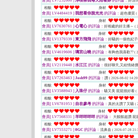
會員[ LV7252600 ]
淳喫茶我每天陪著妳
的評論：
好漂
相貌
身材
會員[ LV4484419 ]
我想看你脫光光
的評論：
超色優質
(
相貌
身材
會員[ LV7630761 ]
心電心
的評論：
好相處的好主播～
( 
相貌
身材
會員[ LV1379339 ]
東方飛飛
的評論：
好騷的一個色妃
相貌
身材
會員[ LV4619606 ]
璃宮山曉
的評論：
有夠色我喜歡??
( 
相貌
身材
會員[ LV2119448 ]
水江江
的評論：
很好聊天,又給情緒價
相貌
身材
會員[ LV7263463 ]
Josh99
的評論：
讚
( 2026-08-02 14:20
相貌
身材
會員[ LV3588943 ]
入珠仔
的評論：
騷又美 屁屁很好看
(
相貌
身材
會員[ LV6781953 ]
自在參考
的評論：
真的太讚了又騷
( 
相貌
身材
會員[ LV7568331 ]
羊咩咩咩咩
的評論：
大餒餒超讚 屁
相貌
身材
會員[ LV7553271 ]
0GC
的評論：
流鼻血
( 2026-07-28 21:
相貌
身材