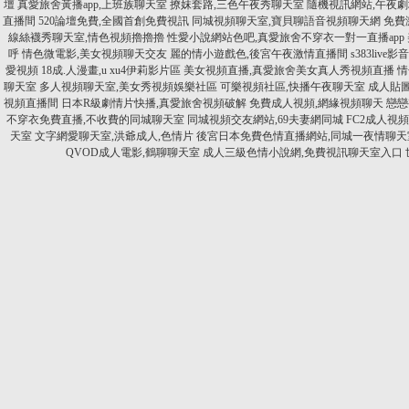
壇
真愛旅舍黃播app,上班族聊天室
撩妺套路,三色午夜秀聊天室
隨機視訊網站,午夜
直播間
520論壇免費,全國首創免費視訊
同城視頻聊天室,寶貝聊語音視頻聊天網
免費
線絲襪秀聊天室,情色視頻擼擼擼
性愛小說網站色吧,真愛旅舍不穿衣一對一直播app
呼
情色微電影,美女視頻聊天交友
麗的情小遊戲色,後宮午夜激情直播間
s383liv
愛視頻
18成.人漫畫,u xu4伊莉影片區
美女視頻直播,真愛旅舍美女真人秀視頻直播
情
聊天室
多人視頻聊天室,美女秀視頻娛樂社區
可樂視頻社區,快播午夜聊天室
成人貼
視頻直播間
日本R級劇情片快播,真愛旅舍視頻破解
免費成人視頻,網緣視頻聊天
戀戀
不穿衣免費直播,不收費的同城聊天室
同城視頻交友網站,69夫妻網同城
FC2成人視
天室
文字網愛聊天室,洪爺成人,色情片
後宮日本免費色情直播網站,同城一夜情聊天
QVOD成人電影,鶴聊聊天室
成人三級色情小說網,免費視訊聊天室入口