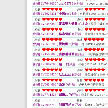
會員[ LV7648039 ]
asdr55790
的評論：
( 2026-07-28 15:2
相貌
身材
會員[ LV3028231 ]
小家r
的評論：
有夠讚
( 2026-07-28 14
相貌
身材
會員[ LV7356858 ]
麥當勞六號餐
的評論：
屁股推爆
( 20
相貌
身材
會員[ LV7395410 ]
修水管的
的評論：
夭壽骨
( 2026-07-2
相貌
身材
會員[ LV6638703 ]
愛騎藝
的評論：
為什麼每天都很睏，
相貌
身材
會員[ LV1563866 ]
喜歡射裡面
的評論：
我好晴妃內射
相貌
身材
會員[ LV6867700 ]
翔…
的評論：
很香
( 2026-07-12 23:00:
相貌
身材
會員[ LV6228425 ]
廷廷廷廷
的評論：
好色好色?
( 2026-0
相貌
身材
會員[ LV6634609 ]
酒窩
的評論：
妃子人美心善好聊天，
相貌
身材
會員[ LV7711528 ]
威廉....
的評論：
非常性感
( 2026-07-07
相貌
身材
會員[ LV2695740 ]
衫贖宮紛
的評論：
騙錢的，請大家