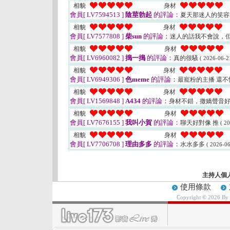
相貌
身材
會員[ LV7594513 ]
陰莖勃起
的評論：
夏天那迷人的笑
相貌
身材
會員[ LV7577808 ]
柴sun
的評論：
迷人的話我不會說，
相貌
身材
會員[ LV6960082 ]
搗一搗
的評論：
真的很騷
( 2026-06-2
相貌
身材
會員[ LV6949306 ]
色meme
的評論：
最寵粉的主播 還
相貌
身材
會員[ LV1569848 ]
A434
的評論：
身材不錯，撒嬌聲音
相貌
身材
會員[ LV7676155 ]
我叫小賀
的評論：
聊天好對像 推
( 2
相貌
身材
會員[ LV7706708 ]
理由多多
的評論：
水水多多
( 2026-06
主持人個
使用條款
Copyright © 2026 By